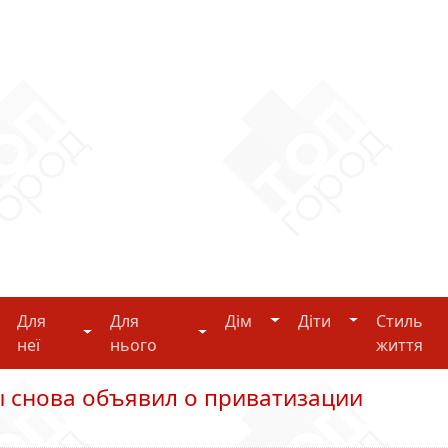
Дім
Діти
Для
Для
Дім
Діти
Стиль
i-tech
Для неї
Для нього
неї
нього
життя
 снова объявил о приватизации