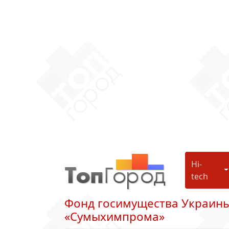
Hi-
H
tech
Фонд госимущества Украины
«Сумыхимпрома»