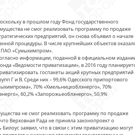
оскольку в прошлом году Фонд государственного
мущества не смог реализовать программу по
продаже
тратегических предприятий
, он снова объявил о начале
анной процедуры. В числе крупнейших объектов оказал
 ПАО «Сумыхимпром».
огласно информации, поданной в официальном издани
онда «Ведомости приватизации», в 2016 году планирует
риватизировать госпакеты акций крупных предприятий
рупп Г и В. Среди них – 99,6% Одесского припортового
мыхимпрома»
, 70% «Хмельницкоблэнерго», 70%
нерго», 60,2% «Запорожьеоблэнерго», 50,9%
мущества не смог реализовать программу по продаже
 что Верховная Рада не приняла законопроект о
 Билоус заявил, что в связи с этим приватизацию могут