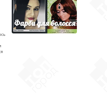
ось
и
ся