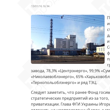
13/01/16 16:34
П
и
с
д
и
С
ф
п
г
завода, 78,3% «Центрэнерго»,
99,9% «Су
«Николаевоблэнерго», 65% «Харьковоблэ
«Тернопольоблэнерго» и ряд ТЭЦ.
Следует заметить, что ранее Фонд госи
стратегических предприятий из-за того,
приватизации. Глава ФГИ Украины Игорь