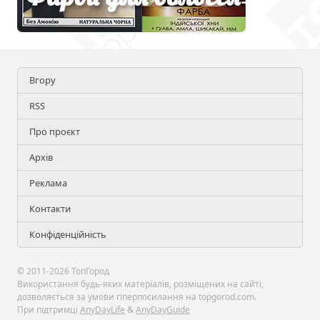
Вгору
RSS
Про проєкт
Архів
Реклама
Контакти
Конфіденційність
© 2011-2026 ТопГород
Використання будь-яких матеріалів, розміщених на сайті,
дозволяється за умови гіперпосилання на topgorod.com.
При підтримці
AnyDayLife
&
AnyDayGuide