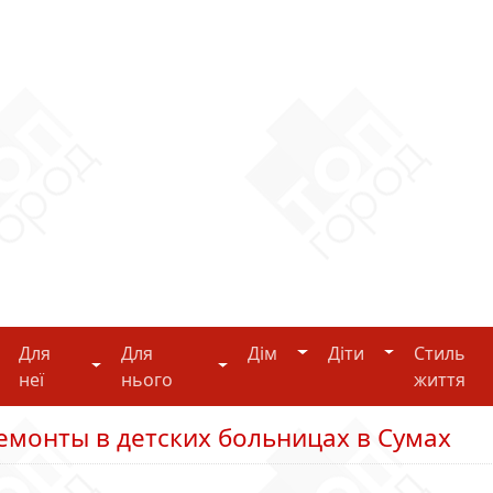
Дім
Діти
Для
Для
Дім
Діти
Стиль
i-tech
Для неї
Для нього
неї
нього
життя
емонты в детских больницах в Сумах