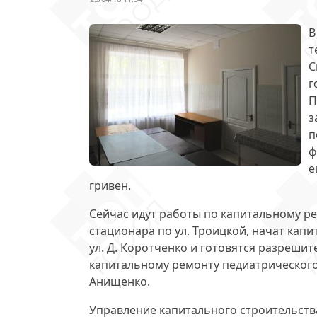
В
т
С
г
П
з
п
ф
е
гривен
.
Сейчас
идут работы
по капитальному ре
стационара по ул. Троицкой, начат ка
ул. Д. Коротченко и готовятся разреши
капитальному ремонту педиатрического 
Анищенко.
Управление капитального строительств