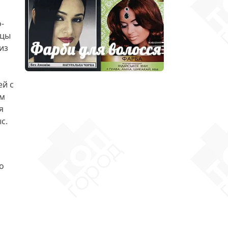
-
ицы
из
ей с
ем
я
с.
о