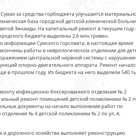
 Сумах за средства горбюджета улучшается материально
ехническая база городской детской клинической больн
вятой Зинаиды. На капитальный ремонт в текущем году 
ородского бюджета выделены
2,6 млн гривен
.
о информации Сумского горсовета, в настоящее время
акончены работы в неврологическом отделении для дет
оражением центральной нервной системы с нарушени
ункций опорно-двигательного аппарата. Ремонт началс
ще в прошлом году. Из бюджета на него выделили
540 ты
монту инфекционно-боксированного отделения № 2
питальный ремонт помещений детской поликлиники № 2 п
тельные документы на начало выполнения работ по
отделения № 4 детской поликлиники № 2 по ул. А.
а и дорожного хозяйства выполняет реконструкцию