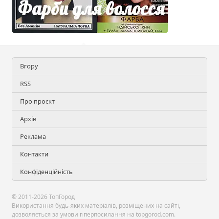
Вгору
RSS
Про проєкт
Архів
Реклама
Контакти
Конфіденційність
© 2011-2026 ТопГород
Використання будь-яких матеріалів, розміщених на сайті,
дозволяється за умови гіперпосилання на topgorod.com.