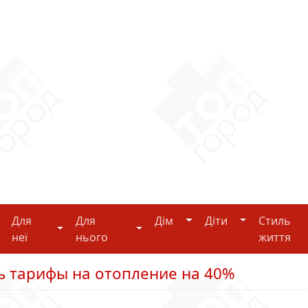
Дім
Діти
Для
Для
Дім
Діти
Стиль
i-tech
Для неї
Для нього
неї
нього
життя
ь тарифы на отопление на 40%