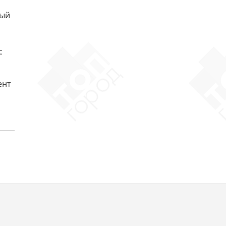
ный
с
ент