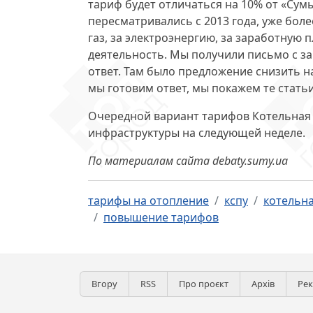
тариф будет отличаться на 10% от «Сум
пересматривались с 2013 года, уже бол
газ, за электроэнергию, за заработную
деятельность. Мы получили письмо с з
ответ. Там было предложение снизить на
мы готовим ответ, мы покажем те стать
Очередной вариант тарифов Котельная 
инфраструктуры на следующей неделе.
По материалам сайта debaty.sumy.ua
тарифы на отопление
кспу
котельна
повышение тарифов
Вгору
RSS
Про проєкт
Архів
Ре