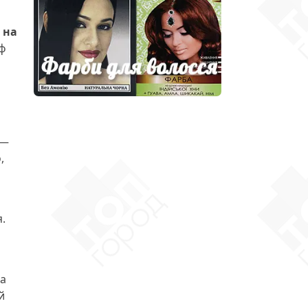
 на
иф
 —
,
.
м
на
й