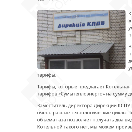
К
о
у
п
В
п
д
у
тарифы.
Тарифы, которые предлагает Котельная
тарифов «Сумытеплоэнерго» на сумму до
Заместитель директора Дирекции КСПУ 
очень разные технологические циклы. 
объема газа позволяет получать два ви
Котельной такого нет, мы можем произ