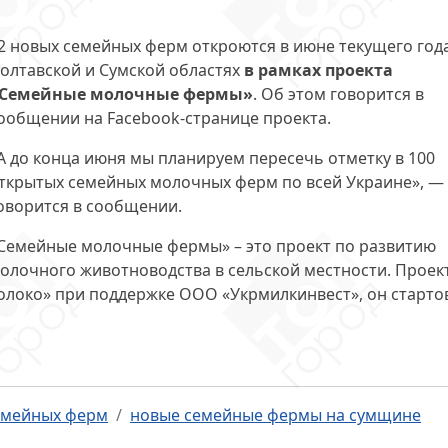
2 новых семейных ферм откроются в июне текущего года
олтавской и Сумской областях
в рамках проекта
Семейные молочные фермы»
. Об этом говорится в
ообщении на Facebook-странице проекта.
А до конца июня мы планируем пересечь отметку в 100
ткрытых семейных молочных ферм по всей Украине», —
оворится в сообщении.
Семейные молочные фермы» – это проект по развитию
олочного животноводства в сельской местности. Проек
олоко» при поддержке ООО «Укрмилкинвест», он старто
емейных ферм
новые семейные фермы на сумщине