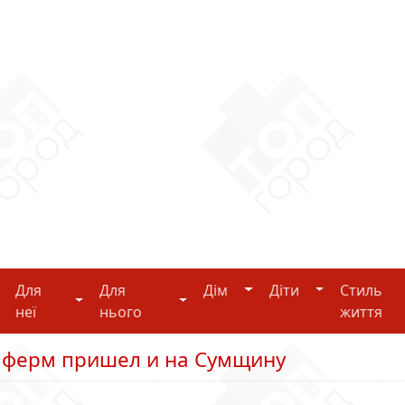
Дім
Діти
Для
Для
Дім
Діти
Стиль
i-tech
Для неї
Для нього
неї
нього
життя
 ферм пришел и на Сумщину