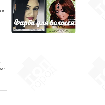
 в
т
вал