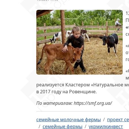
1
П
«
с
«
о
г
«
м
реализуется Кластером «Натуральное м
в 2017 году на Ровенщине.
По материалам: https://smf.org.ua/
семейные молочные фермы
проект с
семейные фермы
укрмилкинвест