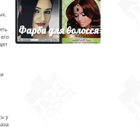
ых,
ить
 его
дят
 и
сь у
лаза