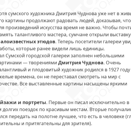
отя сумского художника Дмитрия Чуднова уже нет в жив
го картины продолжают радовать людей, доказывая, что
ля произведений искусства время не важно. Чтобы почт
амять талантливого мастера, сумчане открыли выставку
алоизвестных этюдов
. Теперь посетители галереи уви
аботы, которые ранее видели лишь единицы.
ал Сумской городской галереи заполнен небольшими
артинами — творениями
Дмитрия Чуднова
. Очень
алантливый и плодовитый художник родился в 1927 году
желые времена, он не переставал смотреть на мир с
орчестве. Все выставленные картины насыщены яркими
ейзажи и портреты
. Первые он писал исключительно в
 долгих поездок по красивым местам. Вторые получали
лся передать на полотне лучшее, что есть в человеке (г
ительны и притягательны для зрителя).