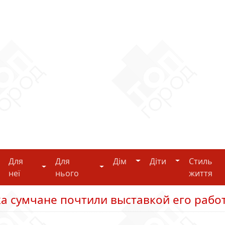
Дім
Діти
Для
Для
Дім
Діти
Стиль
i-tech
Для неї
Для нього
неї
нього
життя
а сумчане почтили выставкой его рабо