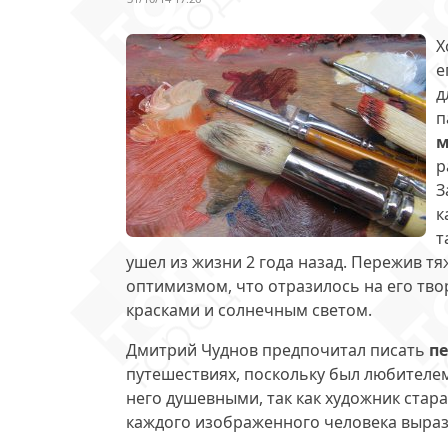
Х
е
д
п
м
р
З
к
т
ушел из жизни 2 года назад. Пережив тя
оптимизмом, что отразилось на его тв
красками и солнечным светом.
Дмитрий Чуднов предпочитал писать
п
путешествиях, поскольку был любителем
него душевными, так как художник стара
каждого изображенного человека выраз