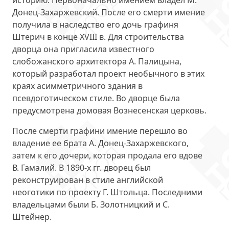
историю. Первоначально имением владел М.
Донец-Захаржевский. После его смерти имение
получила в наследство его дочь графиня
Штерич в конце XVIII в. Для строительства
дворца она пригласила известного
слобожанского архитектора А. Палицына,
который разработал проект необычного в этих
краях асимметричного здания в
псевдоготическом стиле. Во дворце была
предусмотрена домовая Вознесенская церковь.
После смерти графини имение перешло во
владение ее брата А. Донец-Захаржевского,
затем к его дочери, которая продала его вдове
В. Гамалий. В 1890-х гг. дворец был
реконструирован в стиле английской
неоготики по проекту Г. Штольца. Последними
владельцами были Б. Золотницкий и С.
Штейнер.