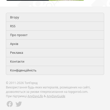
Вгору
RSS
Про проєкт
Архів
Реклама
Контакти
Конфіденційність
© 2011-2026 ТопГород
Використання будь-яких матеріалів, розміщених на сайті,
дозволяється за умови гіперпосилання на topgorod.com.
При підтримці
AnyDayLife
&
AnyDayGuide