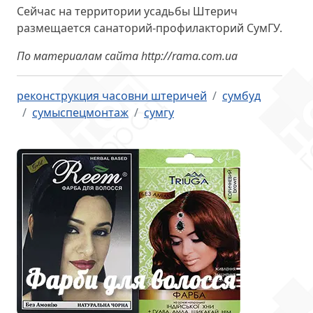
Сейчас на территории усадьбы Штерич
размещается санаторий-профилакторий СумГУ.
По материалам сайта http://rama.com.ua
реконструкция часовни штеричей
сумбуд
сумыспецмонтаж
сумгу