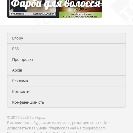
Вгору
RSS
Про проєкт
Архів
Реклама
Контакти
Конфіденційність
© 2011-2026 ТопГород
Використання будь-яких матеріалів, розміщених на сайті,
дозволяється за умови гіперпосилання на topgorod.com.