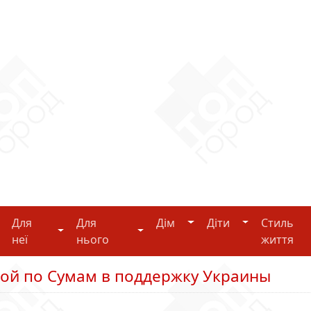
Дім
Діти
Для
Для
Дім
Діти
Стиль
i-tech
Для неї
Для нього
неї
нього
життя
ой по Сумам в поддержку Украины