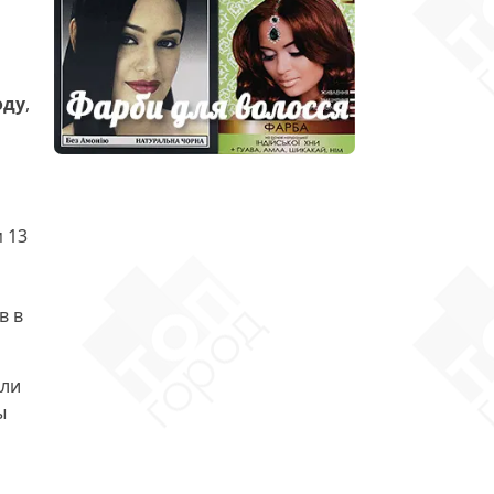
оду
,
 13
в в
или
ы