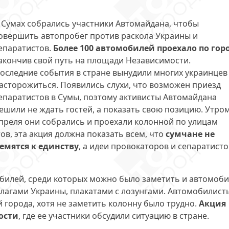
 Сумах собрались участники Автомайдана, чтобы
овершить автопробег против раскола Украины и
епаратистов.
Более 100 автомобилей проехало по гор
акончив свой путь на площади Независимости.
оследние события в стране вынудили многих украинцев
асторожиться. Появились слухи, что возможен приезд
епаратистов в Сумы, поэтому активисты Автомайдана
ешили не ждать гостей, а показать свою позицию. Утром
преля они собрались и проехали колонной по улицам
ов, эта акция должна показать всем, что
сумчане не
емятся к единству
, а идеи провокаторов и сепаратисто
обилей, среди которых можно было заметить и автомоб
флагами Украины, плакатами с лозунгами. Автомобилист
 города, хотя не заметить колонну было трудно.
Акция
ости
, где ее участники обсудили ситуацию в стране.