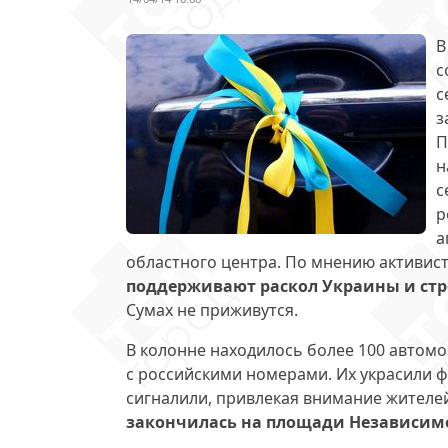
В
с
с
з
П
н
с
р
а
областного центра. По мнению активист
поддерживают раскол Украины и стр
Сумах не приживутся.
В колонне находилось более 100 автом
с российскими номерами. Их украсили 
сигналили, привлекая внимание жителей
закончилась на площади Независим