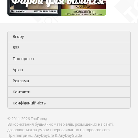
Вгору
RSS
Про проєкт
Архів
Реклама
Контакти
Конфіденційність
© 2011-2026 ТопГород
Використання будь-яких матеріалів, розміщених на сайті,
дозволяється за умови гіперпосилання на topgorod.com.
При підтримці
AnyDayLife
&
AnyDayGuide