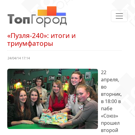
«Пузля-240»: итоги и
триумфаторы
24/04/14 17:14
22
апреля,
во
вторник,
в 18:00 в
пабе
«Союз»
прошел
второй