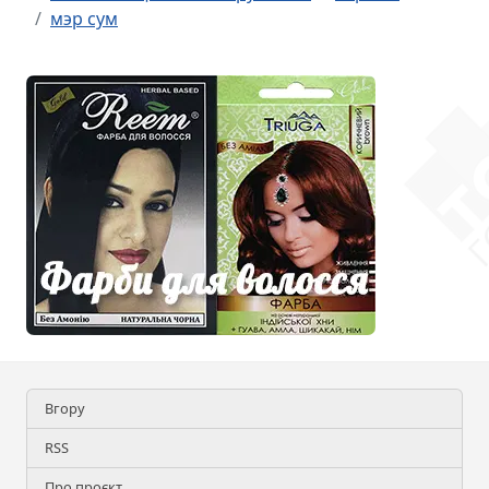
мэр сум
Вгору
RSS
Про проєкт