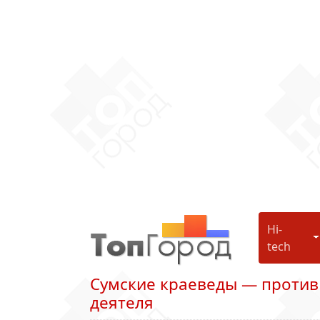
Hi-
H
tech
Сумские краеведы — против
деятеля