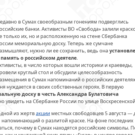
едавно в Сумах своеобразным гонениям подверглись
оссийские банки. Активисты ВО «Свобода» залили краск
е только их, но и расположенную на стене Сбербанка
оссии мемориальную доску. Теперь же сумчане
азмышляют, нужно ли ее сохранить, ведь она
установл
 память о российском деятеле
.
ктивисты, в число которых вошли историки и краеведы,
ровели круглый стол и обсудили целесообразность
азмещения в Сумах напоминаний о российских деятеля
ня нуждается в своих собственных героях. В первую
альную доску в честь Александра Булатовича
о увидеть на Сбербанке России по улице Воскресенской
одной из жертв
акции
местных свободовцев 5 августа — 
, напоминающий о разлитой краске. На фоне последних
ься, почему в Сумах находятся российские символы. П