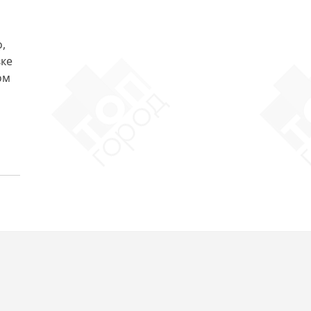
,
вке
ом