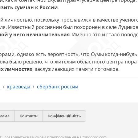
 как и контактной скульптуры «Гусар» в центре города,
зить сумчан к России
.
 личностью, поскольку прославился в качестве ученого
еля. Известный россиянин был похоронен в селе Луцико
ой у него незначительная
. Именно это и стало повод
орами, однако есть вероятность, что Сумы когда-нибудь
пока было решено, что жителям областного центра пора
их личностях
, заслуживающих памяти потомков.
р
краеведы
сбербанк россии
клама
Контакти
Конфіденційність
і, дозволяється за умови гіперпосилання на topgorod.com.