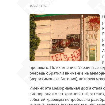
15/08/14 14:58
Н
р
н
Р
р
в
А
п
р
прошлого. По их мнению, Украина сегод
очередь обратили внимание на
мемори
(иеросхимонаха Антония), которую можн
Именно эта мемориальная доска стала 
сих пор она имеет красноватый оттенок
событий краеведы попробовали разобрат