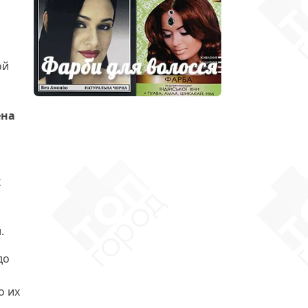
ой
ена
х
.
до
о их