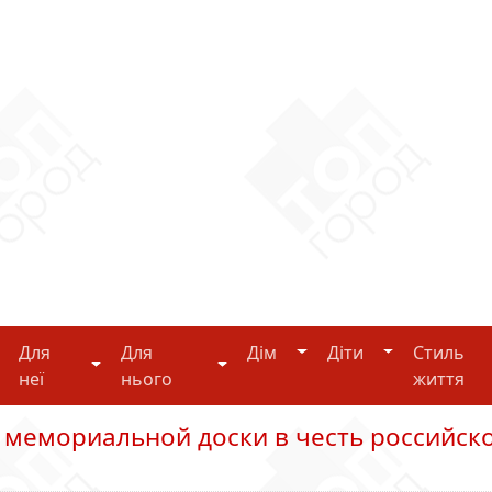
Дім
Діти
Для
Для
Дім
Діти
Стиль
i-tech
Для неї
Для нього
неї
нього
життя
 мемориальной доски в честь российск