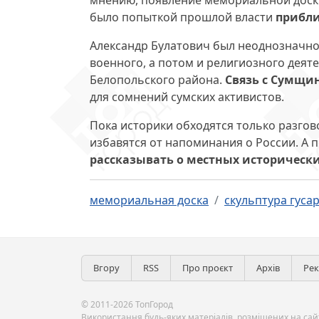
мнению, появление мемориальной доски,
было попыткой прошлой власти
прибли
Александр Булатович был неоднозначной
военного, а потом и религиозного деят
Белопольского района.
Связь с Сумщин
для сомнений сумских активистов.
Пока историки обходятся только разгов
избавятся от напоминания о России. А 
рассказывать о местных историческ
мемориальная доска
скульптура гуса
Вгору
RSS
Про проєкт
Архів
Ре
© 2011-2026 ТопГород
Використання будь-яких матеріалів, розміщених на сайт