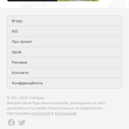
Вгору
RSS
Про проєкт
Архів
Реклама
Контакти
Конфіденційність
© 2011-2026 ТопГород
Використання будь-яких матеріалів, розміщених на сайті,
дозволяється за умови гіперпосилання на topgorod.com.
При підтримці
AnyDayLife
&
AnyDayGuide