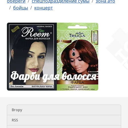
обереги
спецподразделение сумы
зона ато
бойцы
концерт
Вгору
RSS