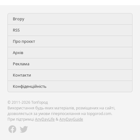
Вгору
RSS
Про проєкт
Архів
Реклама
Контакти
Конфіденційність
© 2011-2026 ТопГород
Використання будь-яких матеріалів, розміщених на сайті,
дозволяється за умови гіперпосилання на topgorod.com.
При підтримці
AnyDayLife
&
AnyDayGuide