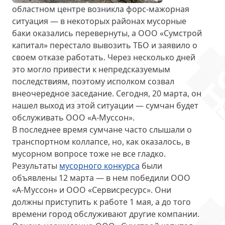
областном центре
возникла форс-мажорная
ситуация
— в некоторых районах мусорные
баки оказались перевернуты, а ООО «Сумстрой
капитал» перестало вывозить ТБО и заявило о
своем отказе работать. Через несколько дней
это могло привести к непредсказуемым
последствиям, поэтому исполком созвал
внеочередное заседание. Сегодня, 20 марта, он
нашел выход из этой ситуации — сумчан будет
обслуживать ООО «А-Муссон».
В последнее время сумчане часто слышали о
транспортном коллапсе, но, как оказалось, в
мусорном вопросе тоже не все гладко.
Результаты
мусорного конкурса
были
объявлены 12 марта — в нем победили ООО
«А-Муссон» и ООО «Сервисресурс». Они
должны приступить к работе 1 мая, а до того
времени город обслуживают другие компании.