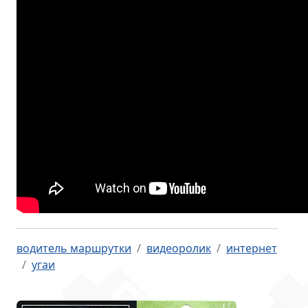
водитель маршрутки
видеоролик
интернет
угаи