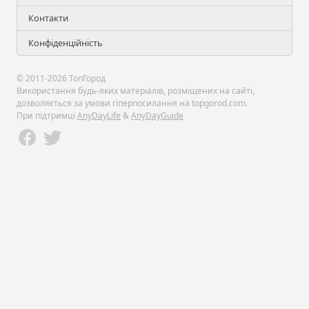
Контакти
Конфіденційність
© 2011-2026 ТопГород
Використання будь-яких матеріалів, розміщених на сайті,
дозволяється за умови гіперпосилання на topgorod.com.
При підтримці
AnyDayLife
&
AnyDayGuide