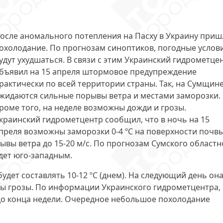
осле аномального потепления на Пасху в Украину приш
охолодание. По прогнозам синоптиков, погодные услов
удут ухудшаться. В связи с этим Украинский гидрометце
бъявил на 15 апреля штормовое предупреждение
рактически по всей территории страны. Так, на Сумщин
жидаются сильные порывы ветра и местами заморозки.
роме того, на неделе возможны дожди и грозы.
краинский гидрометцентр сообщил, что в ночь на 15
преля возможны заморозки 0-4 ºС на поверхности почвы
ывы ветра до 15-20 м/с
. По прогнозам Сумского областн
дет юго-западным.
будет составлять 10-12 ºС (днем). На следующий день он
ны грозы. По информации Украинского гидрометцентра,
до конца недели. Очередное небольшое похолодание