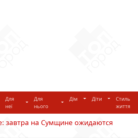
Дім
Діти
Для
Для
Дім
Діти
Стиль
i-tech
Для неї
Для нього
неї
нього
життя
: завтра на Сумщине ожидаются