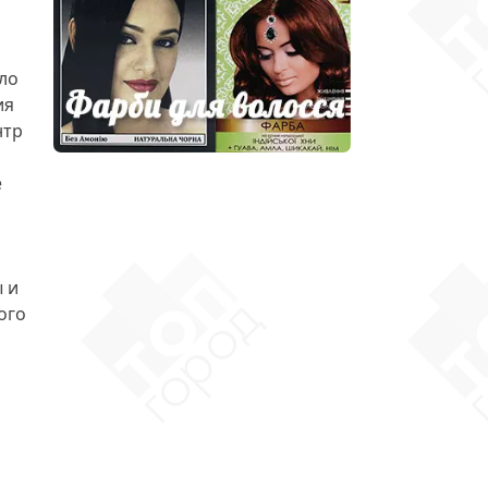
ло
ия
нтр
е
 и
ого
а