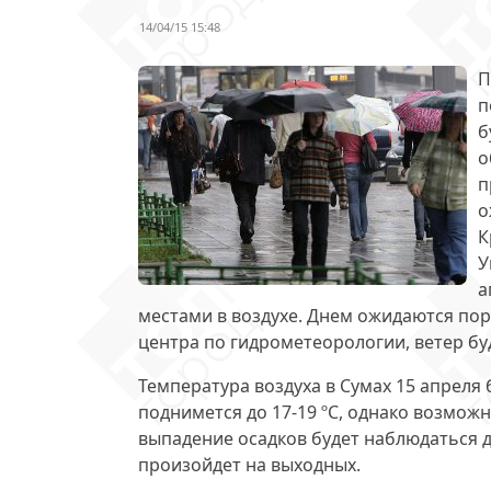
14/04/15 15:48
П
п
б
о
п
о
К
У
а
местами в воздухе. Днем ожидаются
пор
центра по гидрометеорологии, ветер бу
Температура воздуха в Сумах 15 апреля 
поднимется до 17-19 ºС, однако возмож
выпадение осадков
будет наблюдаться 
произойдет на выходных.