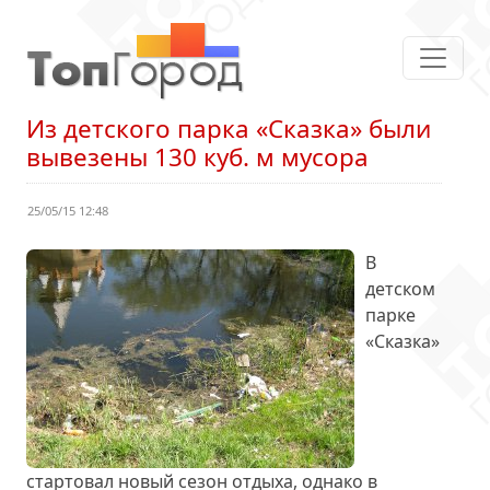
Из детского парка «Сказка» были
вывезены 130 куб. м мусора
25/05/15 12:48
В
детском
парке
«Сказка»
стартовал новый сезон отдыха, однако в