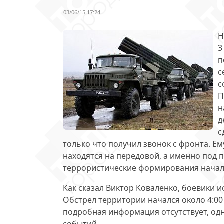
03/06/15 17:24
Н
3
п
с
с
П
н
д
с
только что получил звонок с фронта. Е
находятся на передовой, а именно под 
террористические формирования начал
Как сказал Виктор Коваленко, боевики
и
Обстрел территории начался около 4:00
подробная информация отсутствует, одн