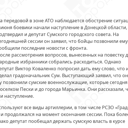
а передовой в зоне АТО
наблюдается обострение ситуа
 июня боевики начали наступление в Донецкой области,
одтвердил и депутат Сумского городского совета. На
егодняшней сессии он заявил, что бойцы позвонили ему
ообщили последние новости с фронта.
осле рассмотрения вопросов, вынесенных на повестку д
ародные избранники собрались расходиться. Однако
епутат Виктор Коваленко попросил дать ему слово, что 
делал градоначальник Сум. Выступающий заявил, что он
му позвонили сумские военнослужащие, которые сегодня
поселком Пески и до города Марьинка. Они рассказали, 
и наступление
.
спользуют все виды артиллерии
, в том числе РСЗО «Град
 и продолжался на момент окончания сессии. Пока боле
ако депутат пообещал держать сумскую власть в курсе