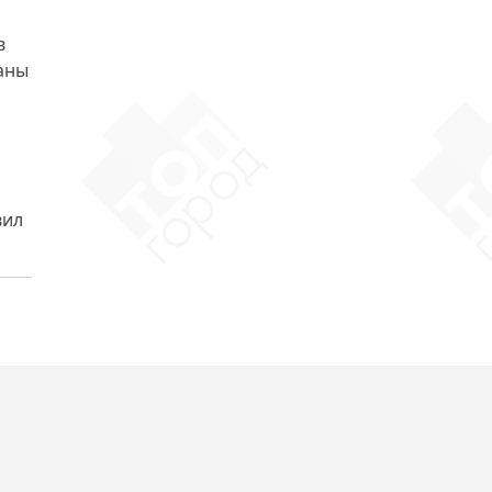
в
аны
вил