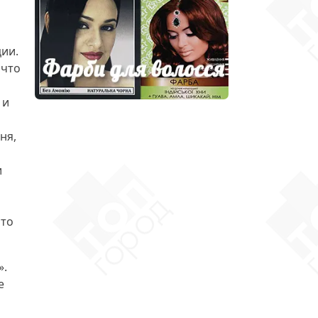
ции
.
 что
 и
ня,
и
что
».
е