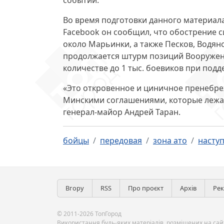
событий.
Во время подготовки данного материала
Facebook он сообщил, что обострение 
около Марьинки, а также Песков, Водяно
продолжается штурм позиций Вооруже
количестве до 1 тыс. боевиков
при подде
«Это откровенное и циничное пренебре
Минскими соглашениями, которые лежа
генерал-майор Андрей Таран.
бойцы
передовая
зона ато
насту
Вгору
RSS
Про проєкт
Архів
Ре
© 2011-2026 ТопГород
Використання будь-яких матеріалів, розміщених на сайт