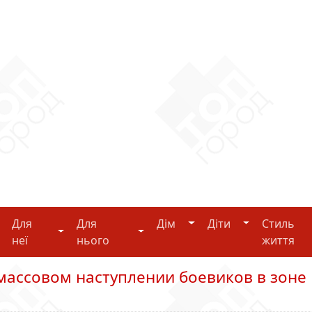
Дім
Діти
Для
Для
Дім
Діти
Стиль
i-tech
Для неї
Для нього
неї
нього
життя
массовом наступлении боевиков в зоне