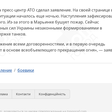
 пресс-центр АТО сделал заявление. На своей странице 
ситуации началось еще ночью. Наступления зафиксиров
го. Из-за этого в Марьинке бушует пожар. Сейчас
нных сил Украины незаконными формированиями
в
ржке танков.
жение всеми договоренностями, и в первую очередь
т в основе всеобъемлющего прекращения огня», — зая
пление
боевики
клама
Контакти
Конфіденційність
і, дозволяється за умови гіперпосилання на topgorod.com.