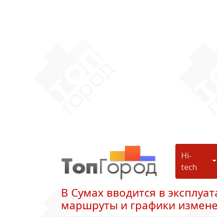
Hi-
H
tech
В Сумах вводится в эксплуа
маршруты и графики измен