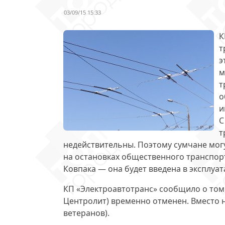
03/09/15 15:33
К
т
э
м
т
о
и
С
т
недействительны. Поэтому сумчане мог
на остановках общественного транспорт
Ковпака — она будет введена в эксплуа
КП «Электроавтотранс» сообщило о том
Центролит) временно отменен. Вместо 
ветеранов).