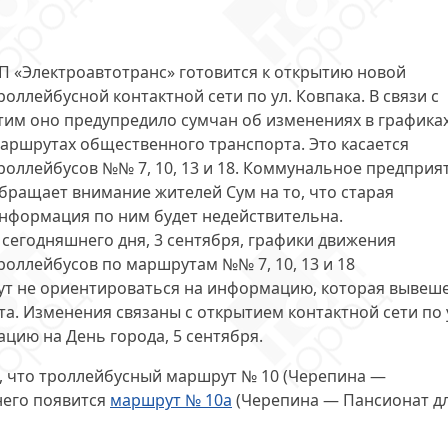
П «Электроавтотранс» готовится к открытию новой
роллейбусной контактной сети по ул. Ковпака. В связи с
тим оно предупредило сумчан об
изменениях в графиках
аршрутах общественного транспорта
. Это касается
роллейбусов №№ 7, 10, 13 и 18. Коммунальное предприя
бращает внимание жителей Сум на то, что старая
нформация по ним будет недействительна.
 сегодняшнего дня, 3 сентября, графики движения
роллейбусов по маршрутам №№ 7, 10, 13 и 18
ут не ориентироваться на информацию, которая вывеш
а. Изменения связаны с открытием контактной сети по 
тацию
на День города
, 5 сентября.
, что троллейбусный маршрут № 10 (Черепина —
него появится
маршрут № 10а
(Черепина — Пансионат д