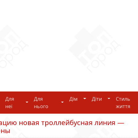
Дім
Діти
Для
Для
Дім
Діти
Стиль
i-tech
Для неї
Для нього
неї
нього
життя
тацию новая троллейбусная линия —
ены