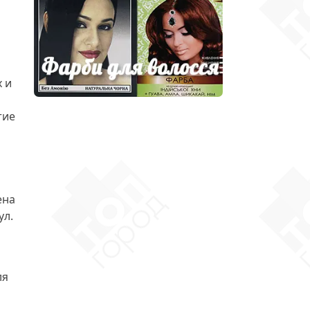
 и
тие
ена
ул.
ля