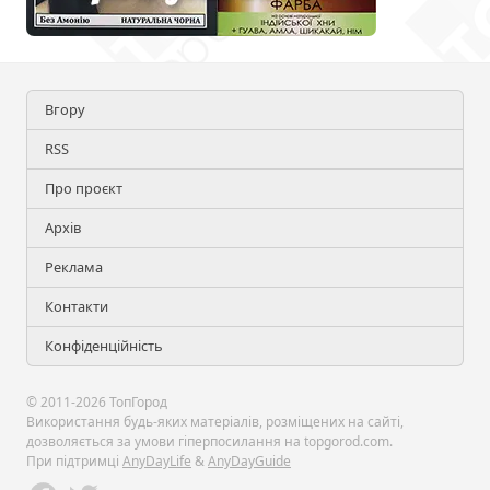
Вгору
RSS
Про проєкт
Архів
Реклама
Контакти
Конфіденційність
© 2011-2026 ТопГород
Використання будь-яких матеріалів, розміщених на сайті,
дозволяється за умови гіперпосилання на topgorod.com.
При підтримці
AnyDayLife
&
AnyDayGuide