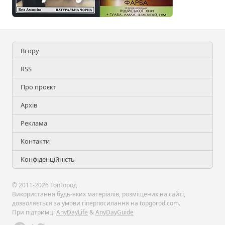
Вгору
RSS
Про проєкт
Архів
Реклама
Контакти
Конфіденційність
© 2011-2026 ТопГород
Використання будь-яких матеріалів, розміщених на сайті,
дозволяється за умови гіперпосилання на topgorod.com.
При підтримці
AnyDayLife
&
AnyDayGuide