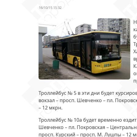
16/10/15 15:32
Н
к
б
Т
Х
в
К
о
п
Троллейбус № 5
в эти дни будет курсир
вокзал – просп. Шевченко – пл. Покровс
– 12 мкрн.
Троллейбус № 10а
будет временно ездить
Шевченко – пл. Покровская – Центральн
просп. Курский – просп. М. Лушпы – 12 м