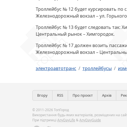
Троллейбус № 12
будет курсировать по 
Железнодорожный вокзал – ул. Горького
Троллейбус № 13
будет следовать так: Х
Центральный рынок – Химгородок.
Троллейбус № 17
должен возить пассажи
Железнодорожный вокзал – Центральный
электроавтотранс
троллейбусы
изм
Вгору
RSS
Про проєкт
Архів
Ре
© 2011-2026 ТопГород
Використання будь-яких матеріалів, розміщених на сайт
При підтримці
AnyDayLife
&
AnyDayGuide