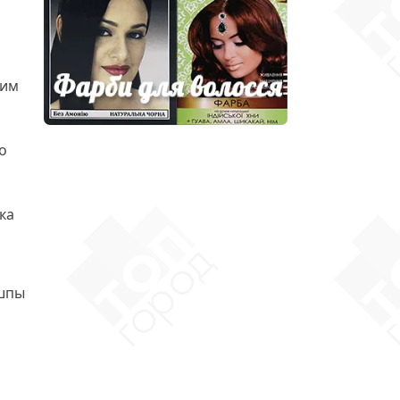
тим
о
1
ка
ушпы