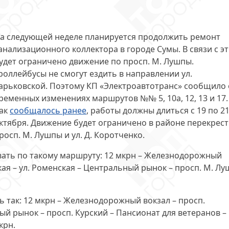
а следующей неделе планируется продолжить ремонт
анализационного коллектора в городе Сумы. В связи с э
удет ограничено движение по просп. М. Лушпы.
роллейбусы не смогут ездить в направлении ул.
арьковской. Поэтому КП «Электроавтотранс» сообщило 
ременных изменениях
маршрутов №№ 5, 10а, 12, 13 и 17.
ак
сообщалось ранее
, работы должны длиться
с 19 по 2
ктября
. Движение будет ограничено в районе перекрест
росп. М. Лушпы и ул. Д. Коротченко.
овать по такому маршруту: 12 мкрн – Железнодорожный
кая – ул. Роменская – Центральный рынок – просп. М. Л
 так: 12 мкрн – Железнодорожный вокзал – просп.
ый рынок – просп. Курский – Пансионат для ветеранов –
крн.