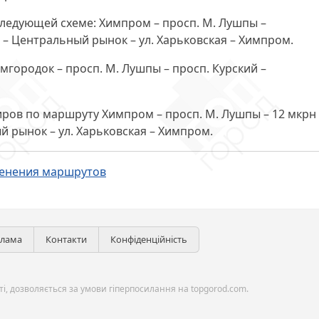
следующей схеме: Химпром – просп. М. Лушпы –
 – Центральный рынок – ул. Харьковская – Химпром.
имгородок – просп. М. Лушпы – просп. Курский –
ров по маршруту Химпром – просп. М. Лушпы – 12 мкрн 
 рынок – ул. Харьковская – Химпром.
енения маршрутов
клама
Контакти
Конфіденційність
і, дозволяється за умови гіперпосилання на topgorod.com.