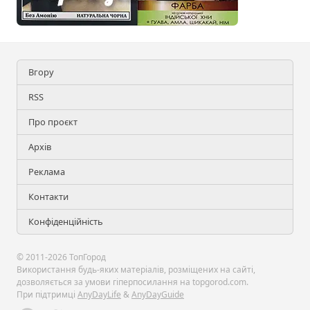
Вгору
RSS
Про проєкт
Архів
Реклама
Контакти
Конфіденційність
© 2011-2026 ТопГород
Використання будь-яких матеріалів, розміщених на сайті,
дозволяється за умови гіперпосилання на topgorod.com.
При підтримці
AnyDayLife
&
AnyDayGuide