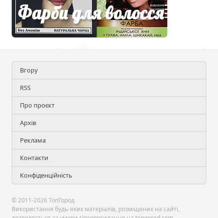
Вгору
RSS
Про проєкт
Архів
Реклама
Контакти
Конфіденційність
© 2011-2026 ТопГород
Використання будь-яких матеріалів, розміщених на сайті,
дозволяється за умови гіперпосилання на topgorod.com.