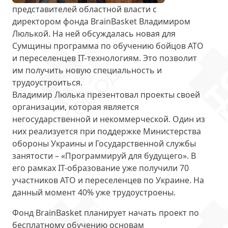
представителей областной власти с
директором фонда BrainBasket Владимиром
Люлькой. На ней обсуждалась новая для
Сумщины
программа по обучению
бойцов АТО
и переселенцев ІТ-технологиям. Это позволит
им получить новую специальность и
трудоустроиться.
Владимир Люлька
презентовал проекты
своей
организации, которая является
негосударственной и некоммерческой. Один из
них реализуется при поддержке Министерства
обороны Украины и Государственной службы
занятости – «Программируй для будущего». В
его рамках ІТ-образование уже получили 70
участников АТО и переселенцев по Украине. На
данный момент 40% уже трудоустроены.
Фонд BrainBasket планирует начать проект по
бесплатному
обучению основам