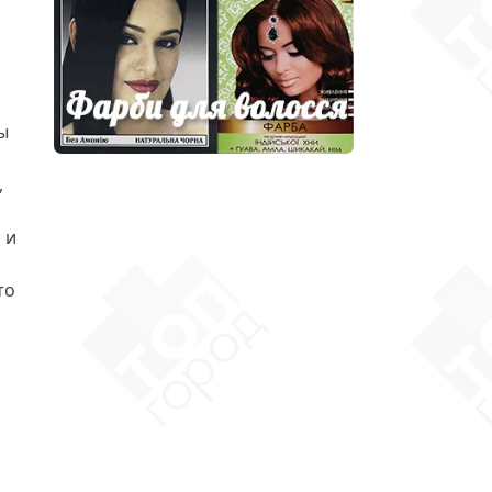
ы
,
 и
то