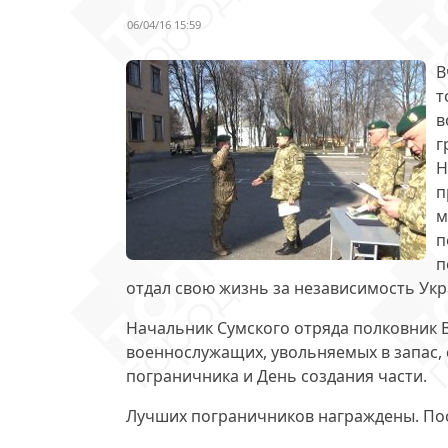
06/04/16 15:59
В
т
в
г
Н
п
м
п
п
отдал свою жизнь за независимость Укр
Начальник Сумского отряда полковник 
военнослужащих
, увольняемых в запас
пограничника и День создания части.
Лучших пограничников
награждены
. П