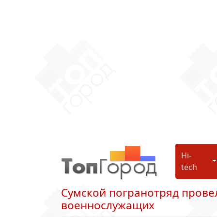
Hi-
H
tech
Сумской погранотряд прове
военнослужащих