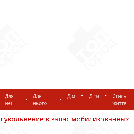
Дім
Діти
Для
Для
Дім
Діти
Стиль
i-tech
Для неї
Для нього
неї
нього
життя
л увольнение в запас мобилизованных