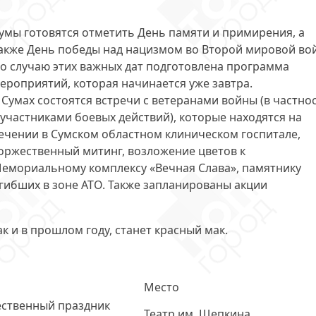
умы готовятся отметить День памяти и примирения, а
акже День победы над нацизмом во Второй мировой во
о случаю этих важных дат подготовлена
программа
ероприятий
, которая начинается уже завтра.
 Сумах состоятся встречи с ветеранами войны (в частно
 участниками боевых действий), которые находятся на
ечении в Сумском областном клиническом госпитале,
оржественный митинг, возложение цветов к
емориальному комплексу «Вечная Слава», памятнику
гибших в зоне АТО. Также запланированы акции
 и в прошлом году, станет
красный мак
.
Место
ественный праздник
Театр им. Щепкина