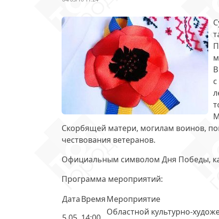
С
т
П
м
В
с
л
т
М
Скорбящей матери, могилам воинов, по
чествования ветеранов
.
Официальным символом Дня Победы, как
Программа мероприятий
:
Дата
Время
Мероприятие
Областной культурно-худож
5.05
14:00