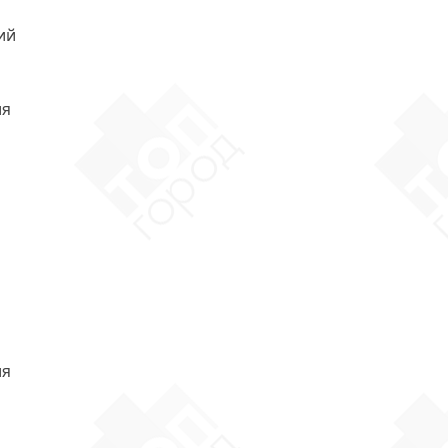
ий
ия
ия