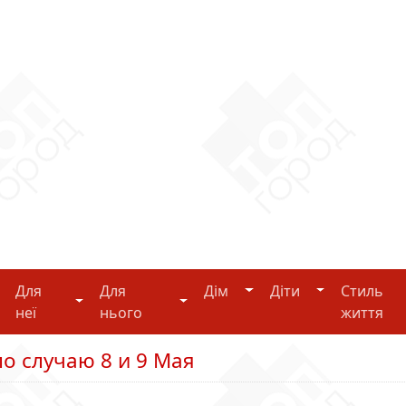
Дім
Діти
Для
Для
Дім
Діти
Стиль
i-tech
Для неї
Для нього
неї
нього
життя
о случаю 8 и 9 Мая