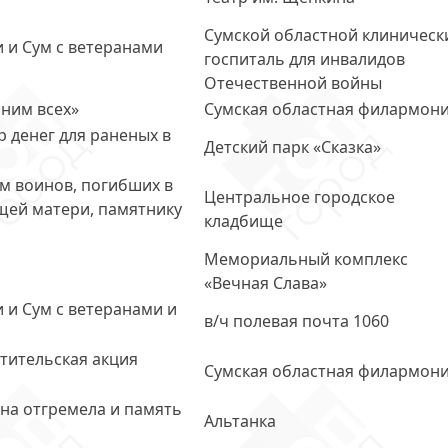
Сумской областной клиническ
и и Сум с ветеранами
госпиталь для инвалидов
Отечественной войны
ним всех»
Сумская областная филармон
р денег для раненых в
Детский парк «Сказка»
м воинов, погибших в
Центральное городское
щей матери, памятнику
кладбище
Мемориальный комплекс
«Вечная Слава»
 и Сум с ветеранами и
в/ч полевая почта 1060
тительская акция
Сумская областная филармон
на отгремела и память
Альтанка