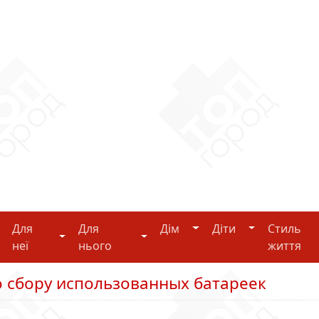
Дім
Діти
Для
Для
Дім
Діти
Стиль
i-tech
Для неї
Для нього
неї
нього
життя
о сбору использованных батареек