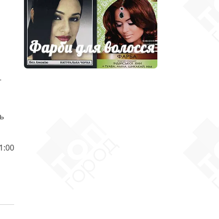
т
шь
1:00