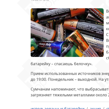
В
а
м
к
С
В
п
б
с
батарейку – спасаешь белочку».
Прием использованных источников энерг
до 19:00
. Понедельник – выходной. На у
Сумчанам напоминают, что
выбрасыват
загрязняет тяжелыми металлами около 20
использованные батарейки
акция
с