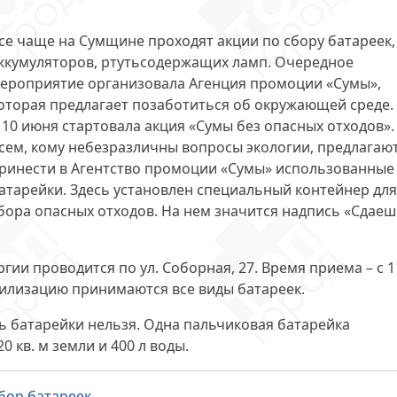
се чаще на Сумщине проходят акции по сбору батареек,
ккумуляторов, ртутьсодержащих ламп. Очередное
ероприятие организовала Агенция промоции «Сумы»,
оторая предлагает
позаботиться об окружающей среде
.
 10 июня стартовала акция «
Сумы без опасных отходов
».
сем, кому небезразличны вопросы экологии, предлагаю
ринести в Агентство промоции «Сумы» использованные
атарейки. Здесь установлен специальный контейнер для
бора опасных отходов. На нем значится надпись «Сдае
ии проводится по ул. Соборная, 27. Время приема –
с 1
тилизацию принимаются все виды батареек.
ь батарейки нельзя
. Одна пальчиковая батарейка
 кв. м земли и 400 л воды.
бор батареек