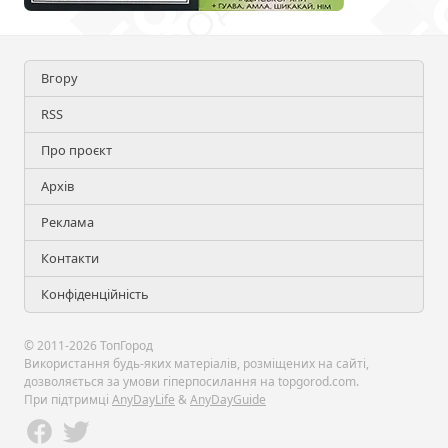
Вгору
RSS
Про проєкт
Архів
Реклама
Контакти
Конфіденційність
© 2011-2026 ТопГород
Використання будь-яких матеріалів, розміщених на сайті,
дозволяється за умови гіперпосилання на topgorod.com.
При підтримці
AnyDayLife
&
AnyDayGuide