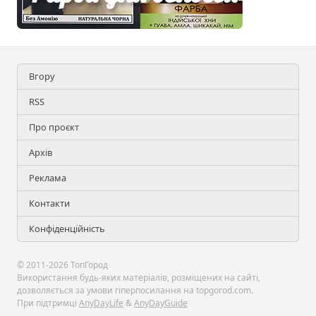
Вгору
RSS
Про проєкт
Архів
Реклама
Контакти
Конфіденційність
© 2011-2026 ТопГород
Використання будь-яких матеріалів, розміщених на сайті,
дозволяється за умови гіперпосилання на topgorod.com.
При підтримці
AnyDayLife
&
AnyDayGuide