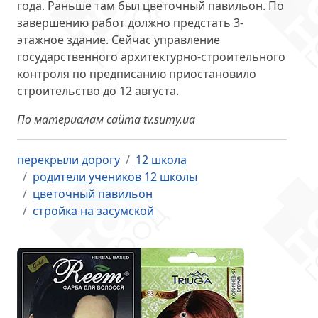
года. Раньше там был цветочный павильон. По
завершению работ должно предстать 3-
этажное здание. Сейчас управление
государственного архитектурно-строительного
контроля по предписанию приостановило
строительство до 12 августа.
По материалам сайта tv.sumy.ua
перекрыли дорогу
12 школа
родители учеников 12 школы
цветочный павильон
стройка на засумской