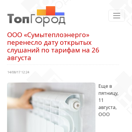
ООО «Сумытеплоэнерго»
перенесло дату открытых
слушаний по тарифам на 26
августа
14/08/17 12:24
Еще в
пятницу,
11
августа,
ООО