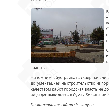
К
«
к
С
о
п
С
б
н
счастья».
Напомним, обустраивать сквер начали в
документацией на строительство из горо
качеством работ городская власть не д
не дадут выполнять в Сумах больше ни о
По материалам сайта sts.sumy.ua