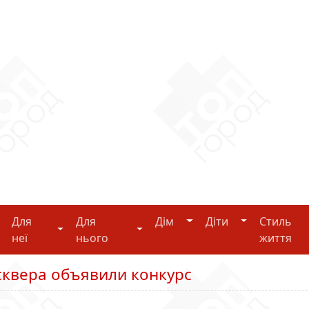
Дім
Діти
Для
Для
Дім
Діти
Стиль
i-tech
Для неї
Для нього
неї
нього
життя
 сквера объявили конкурс