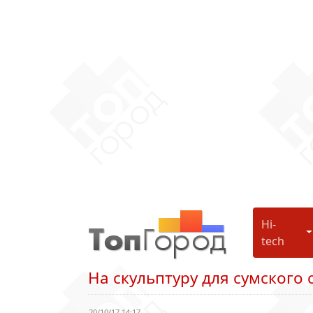
Hi-
H
tech
На скульптуру для сумского
20/10/17 14:17