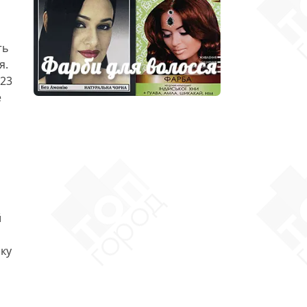
ть
я.
 23
е
й
ку