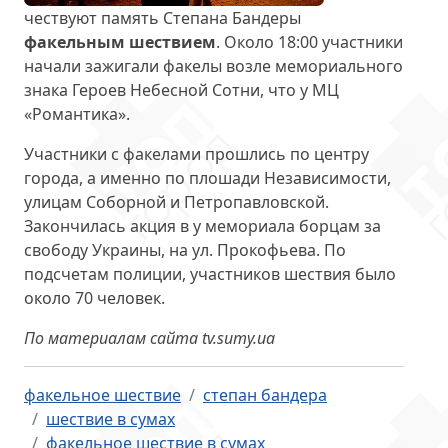
чествуют память Степана Бандеры
факельным шествием
. Около 18:00 участники
начали зажигали факелы возле мемориального
знака Героев Небесной Сотни, что у МЦ
«Романтика».
Участники с факелами прошлись по центру
города, а именно по плошади Независимости,
улицам Соборной и Петропавловской.
Закончилась акция в у мемориала борцам за
свободу Украины, на ул. Прокофьева. По
подсчетам полиции, участников шествия было
около 70 человек.
По материалам сайта tv.sumy.ua
факельное шествие
степан бандера
шествие в сумах
факельное шествие в сумах