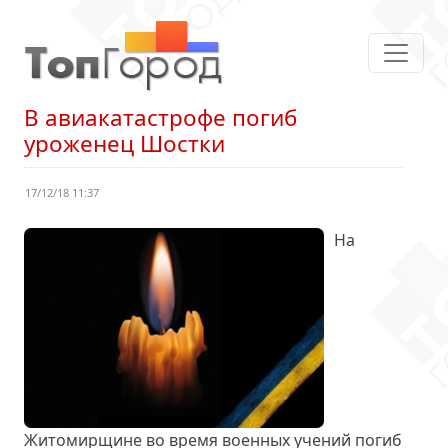
В авиакатастрофе погиб
уроженец Шостки
17/12/18 11:37
На
Житомирщине во время военных учений погиб