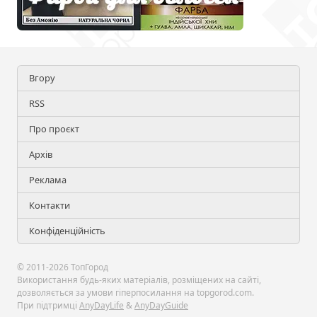
Вгору
RSS
Про проєкт
Архів
Реклама
Контакти
Конфіденційність
© 2011-2026 ТопГород
Використання будь-яких матеріалів, розміщених на сайті,
дозволяється за умови гіперпосилання на topgorod.com.
При підтримці
AnyDayLife
&
AnyDayGuide