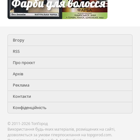
Вгору
RSS
Про проєкт
Архів
Реклама
Контакти
Конфіденційність
© 2011-2026 ТопГород
Використання будь-яких матеріалів, розміщених на сайті,
дозволяється за умови гіперпосилання на topgorod.com.