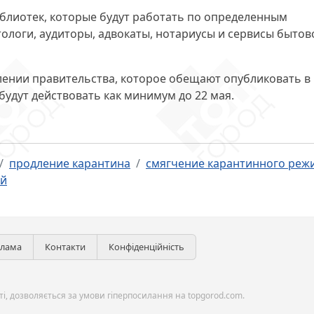
иблиотек, которые будут работать по определенным
тологи, аудиторы, адвокаты, нотариусы и сервисы бытов
лении правительства, которое обещают опубликовать в
будут действовать как минимум до 22 мая.
продление карантина
смягчение карантинного реж
ий
клама
Контакти
Конфіденційність
і, дозволяється за умови гіперпосилання на topgorod.com.