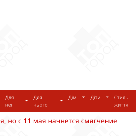
Дім
Діти
Для
Для
Дім
Діти
Стиль
i-tech
Для неї
Для нього
неї
нього
життя
я, но с 11 мая начнется смягчение