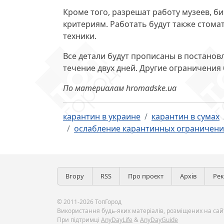
Кроме того, разрешат работу музеев, б
критериям. Работать будут также стома
техники.
Все детали будут прописаны в постанов
течение двух дней. Другие ограничения 
По материалам hromadske.ua
карантин в украине
карантин в сумах
ослабление карантинных ограничен
Вгору
RSS
Про проєкт
Архів
Ре
© 2011-2026 ТопГород
Використання будь-яких матеріалів, розміщених на сайт
При підтримці
AnyDayLife
&
AnyDayGuide