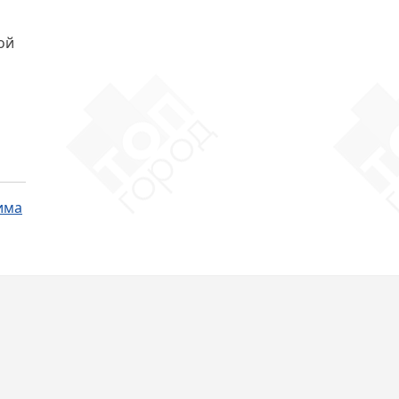
ой
има