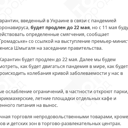
арантин, введенный в Украине в связи с пандемией
оронавируса,
будет продлен до 22 мая
, но с 11 мая буд
ействовать определенные смягчения, сообщает
Громадське» со ссылкой на выступление премьер-минис
ениса Шмыгаля на заседании правительства.
Карантин будет продлен до 22 мая. Далее мы будем
мотреть, как будет двигаться пандемия в мире, как будет
роисходить колебания кривой заболеваемости у нас в
ые ослабление ограничений, в частности откроют парки
парикмахерские, летние площадки отдельных кафе и
енного питания на вынос.
ичная торговля непродовольственными товарами, кром
ов и детских зон в торгово-развлекательных центрах.