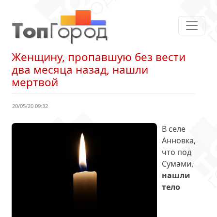
Женщину, пропавшую без вести
два месяца назад, нашли
мертвой
20/05/20 09:32
В селе
Анновка,
что под
Сумами,
нашли
тело