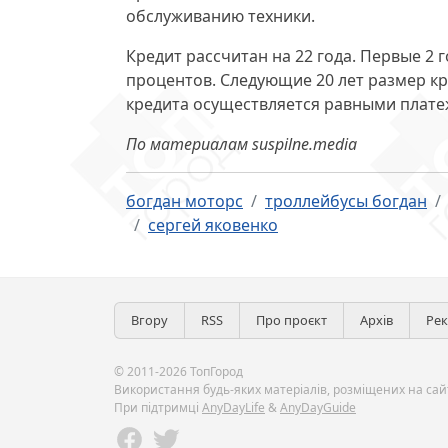
обслуживанию техники.
Кредит рассчитан на 22 года. Первые 2 
процентов. Следующие 20 лет размер кр
кредита осуществляется равными плате
По материалам suspilne.media
богдан моторс
троллейбусы богдан
сергей яковенко
Вгору
RSS
Про проєкт
Архів
Ре
© 2011-2026 ТопГород
Використання будь-яких матеріалів, розміщених на сайт
При підтримці
AnyDayLife
&
AnyDayGuide