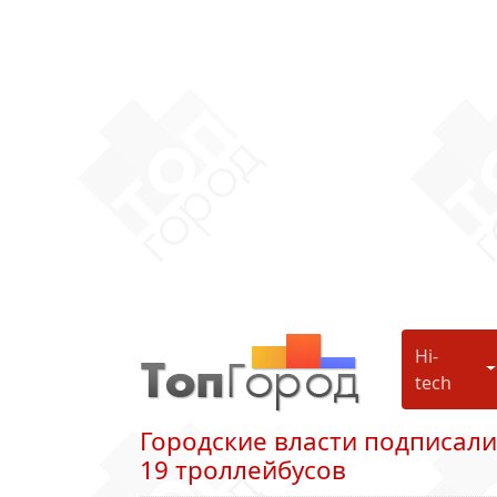
Hi-
H
tech
Городские власти подписали
19 троллейбусов