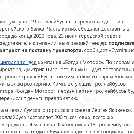
ля Сум купят 19 троллейбусов за кредитные деньги от
вропейского банка. Часть из них обещают доставить в
ород до конца 2020 года. 23 июня городской совет и
редставители компании, выигравшей тендер,
подписал
онтракт на поставку транспорта
, сообщает «Суспільне
ыиграла тендер
компания «Богдан Моторс». По словам 
иректора, Дмитрия Писаного, в Сумы будут поставлены 1
етровые троллейбусы с низким полом и современными
мить электроэнергию. Комплектующие троллейбусов
ктора «Богдан Моторс», первая партия троллейбусов бу
 перечислит деньги предприятию.
а и связи Сумского городского совета Сергея Яковенко,
роллейбуса составляет 200 тысяч евро, всего же
 кредит на 4 млн евро. К каждому из 19 троллейбусов
 в стоимость входит обучение водителей и специалистов