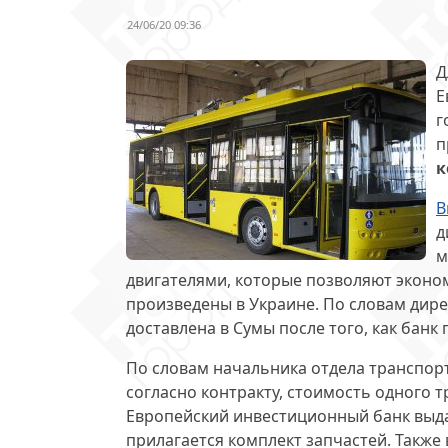
24/06/20 09:36
Д
Е
г
п
к
В
д
м
двигателями, которые позволяют эконо
произведены в Украине. По словам дире
доставлена в Сумы после того, как банк
По словам начальника отдела транспорт
согласно контракту, стоимость одного т
Европейский инвестиционный банк выдал
прилагается комплект запчастей. Также