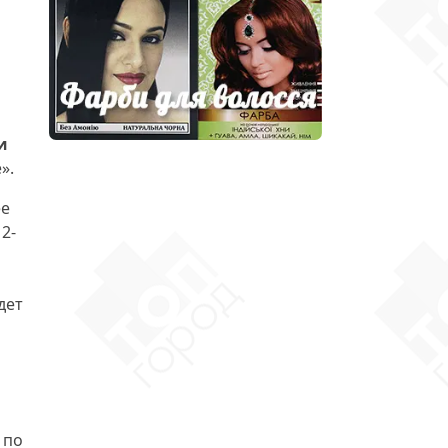
и
».
ее
2-
дет
 по