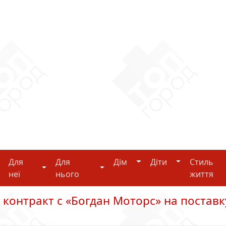
Дім
Діти
Для
Для
Дім
Діти
Стиль
i-tech
Для неї
Для нього
неї
нього
життя
 контракт с «Богдан Моторс» на поставк