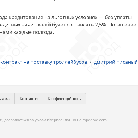
года кредитование на льготных условиях — без уплаты
едитных начислений будет составлять 2,5%. Погашение
жами каждые полгода.
контракт на поставку троллейбусов
дмитрий писаный
клама
Контакти
Конфіденційність
і, дозволяється за умови гіперпосилання на topgorod.com.