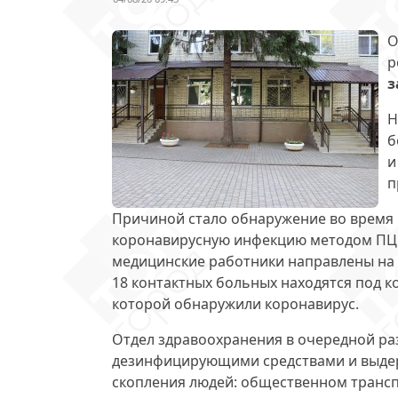
О
р
з
Н
б
и
п
Причиной стало обнаружение во время 
коронавирусную инфекцию методом ПЦР
медицинские работники направлены на 
18 контактных больных находятся под к
которой обнаружили коронавирус.
Отдел здравоохранения в очередной ра
дезинфицирующими средствами и выдер
скопления людей: общественном транспор