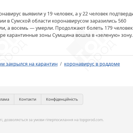
ронавирус выявили у 19 человек, а у 22 человек подтверд
ии в Сумской области коронавирусом заразились 560
ели, а восемь — умерли. Продолжают болеть 179 человек
ыре карантинные зоны Сумщина вошла в «зеленую» зону.
ом закрылся на карантин
коронавирус в роддоме
клама
Контакти
Конфіденційність
і, дозволяється за умови гіперпосилання на topgorod.com.