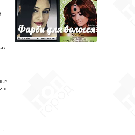
й
ых
ные
ию.
т.