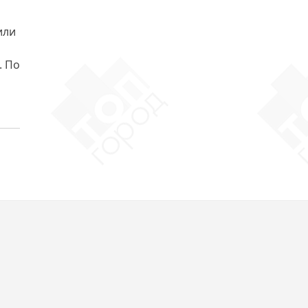
или
. По