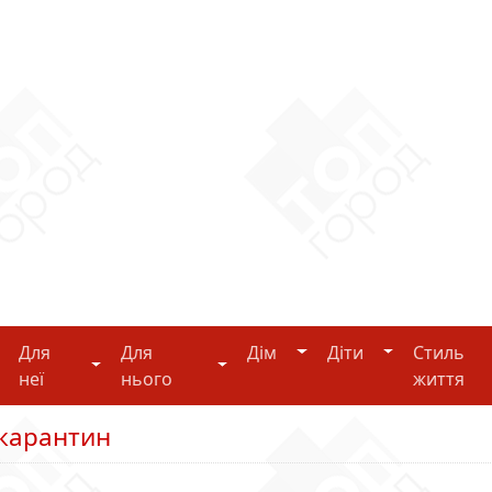
Дім
Діти
Для
Для
Дім
Діти
Стиль
i-tech
Для неї
Для нього
неї
нього
життя
 карантин