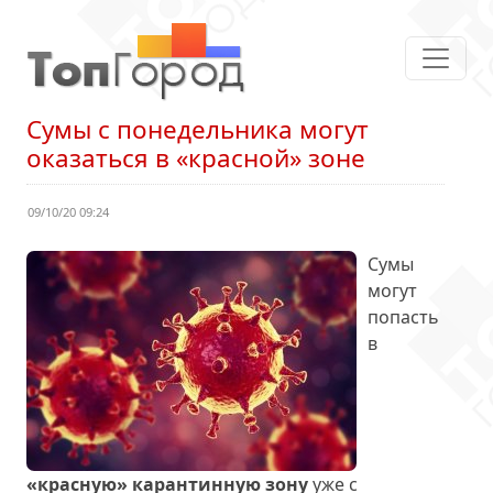
Сумы с понедельника могут
оказаться в «красной» зоне
09/10/20 09:24
Сумы
могут
попасть
в
«красную» карантинную зону
уже с