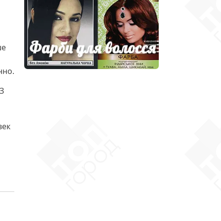
ше
нно.
З
век