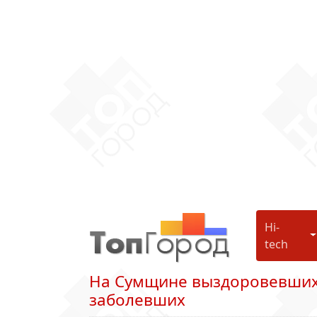
Hi-
H
tech
На Сумщине выздоровевших 
заболевших