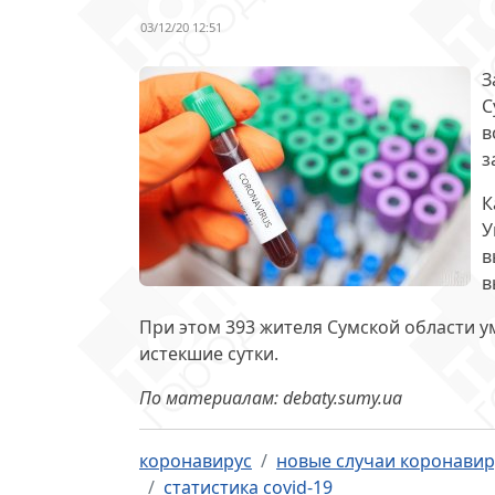
03/12/20 12:51
З
С
в
з
К
У
в
в
При этом 393 жителя Сумской области ум
истекшие сутки.
По материалам: debaty.sumy.ua
коронавирус
новые случаи коронавир
статистика covid-19