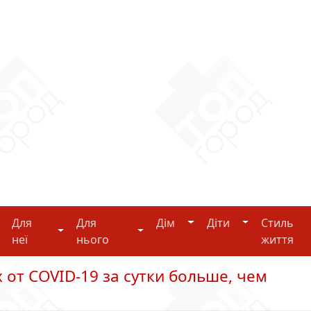
Дім
Діти
Для
Для
Дім
Діти
Стиль
i-tech
Для неї
Для нього
неї
нього
життя
от COVID-19 за сутки больше, чем