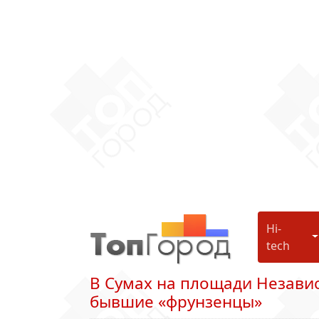
Hi-
H
tech
В Сумах на площади Незави
бывшие «фрунзенцы»