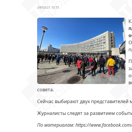
24/03/21 10:31
К
п
о
О
п
П
з
о
в
совета.
Сейчас выбирают двух представителей м
Журналисты следят за развитием событ
По материалам: https://www.facebook.com/