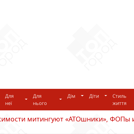
Дім
Діти
Для
Для
Дім
Діти
Стиль
i-tech
Для неї
Для нього
неї
нього
життя
симости митингуют «АТОшники», ФОПы 