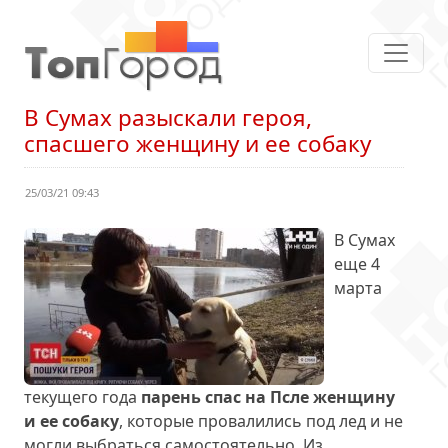
В Сумах разыскали героя,
спасшего женщину и ее собаку
25/03/21 09:43
В Сумах
еще 4
марта
текущего года
парень спас на Псле женщину
и ее собаку
, которые провалились под лед и не
могли выбраться самостоятельно. Из