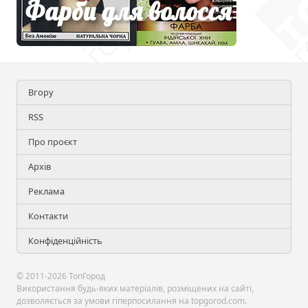
Вгору
RSS
Про проєкт
Архів
Реклама
Контакти
Конфіденційність
© 2011-2026 ТопГород
Використання будь-яких матеріалів, розміщених на сайті,
дозволяється за умови гіперпосилання на topgorod.com.