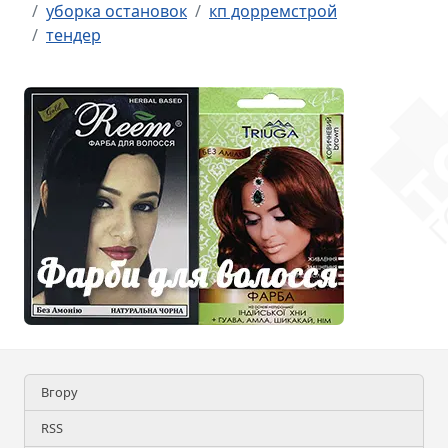
уборка остановок
кп дорремстрой
тендер
Вгору
RSS